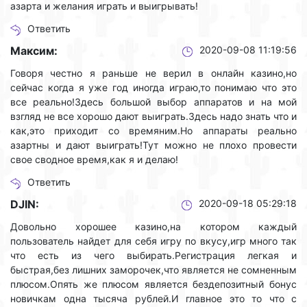
азарта и желания играть и выигрывать!
Ответить
Максим:
2020-09-08 11:19:56
Говоря честно я раньше не верил в онлайн казино,но
сейчас когда я уже год иногда играю,то понимаю что это
все реально!Здесь большой выбор аппаратов и на мой
взгляд не все хорошо дают выиграть.Здесь надо знать что и
как,это приходит со времяним.Но аппараты реально
азартны и дают выиграть!Тут можно не плохо провести
свое сводное время,как я и делаю!
Ответить
DJIN:
2020-09-18 05:29:18
Довольно хорошее казино,на котором каждый
пользователь найдет для себя игру по вкусу,игр много так
что есть из чего выбирать.Регистрация легкая и
быстрая,без лишних заморочек,что является не сомненным
плюсом.Опять же плюсом является бездепозитный бонус
новичкам одна тысяча рублей.И главное это то что с