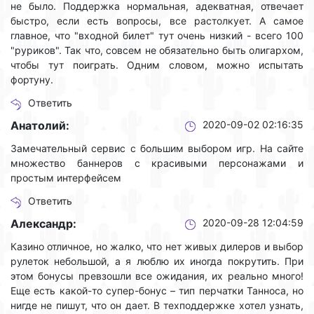
не было. Поддержка нормальная, адекватная, отвечает
быстро, если есть вопросы, все растолкует. А самое
главное, что "входной билет" тут очень низкий - всего 100
"руриков". Так что, совсем не обязательно быть олигархом,
чтобы тут поиграть. Одним словом, можно испытать
фортуну.
Ответить
Анатолий:
2020-09-02 02:16:35
Замечательный сервис с большим выбором игр. На сайте
множество баннеров с красивыми персонажами и
простым интерфейсем
Ответить
Александр:
2020-09-28 12:04:59
Казино отличное, но жалко, что нет живых дилеров и выбор
рулеток небольшой, а я люблю их иногда покрутить. При
этом бонусы превзошли все ожидания, их реально много!
Еще есть какой-то супер-бонус – тип перчатки Танноса, но
нигде не пишут, что он дает. В техподдержке хотел узнать,