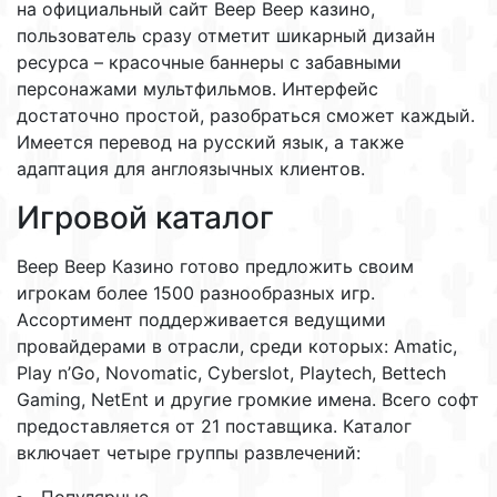
на официальный сайт Beep Beep казино,
пользователь сразу отметит шикарный дизайн
ресурса – красочные баннеры с забавными
персонажами мультфильмов. Интерфейс
достаточно простой, разобраться сможет каждый.
Имеется перевод на русский язык, а также
адаптация для англоязычных клиентов.
Игровой каталог
Beep Beep Казино готово предложить своим
игрокам более 1500 разнообразных игр.
Ассортимент поддерживается ведущими
провайдерами в отрасли, среди которых: Amatic,
Play n’Go, Novomatic, Cyberslot, Playtech, Bettech
Gaming, NetEnt и другие громкие имена. Всего софт
предоставляется от 21 поставщика. Каталог
включает четыре группы развлечений: