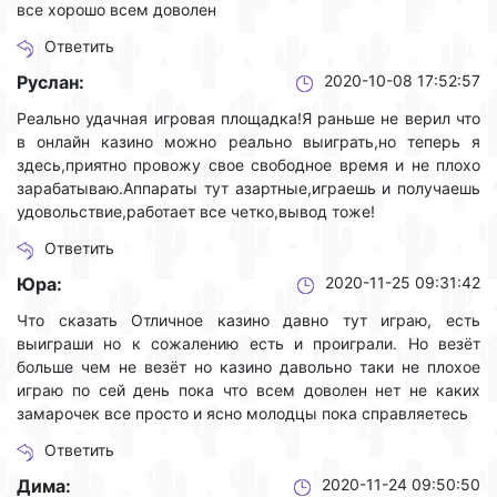
все хорошо всем доволен
Ответить
Руслан:
2020-10-08 17:52:57
Реально удачная игровая площадка!Я раньше не верил что
в онлайн казино можно реально выиграть,но теперь я
здесь,приятно провожу свое свободное время и не плохо
зарабатываю.Аппараты тут азартные,играешь и получаешь
удовольствие,работает все четко,вывод тоже!
Ответить
Юра:
2020-11-25 09:31:42
Что сказать Отличное казино давно тут играю, есть
выиграши но к сожалению есть и проиграли. Но везёт
больше чем не везёт но казино давольно таки не плохое
играю по сей день пока что всем доволен нет не каких
замарочек все просто и ясно молодцы пока справляетесь
Ответить
Дима:
2020-11-24 09:50:50