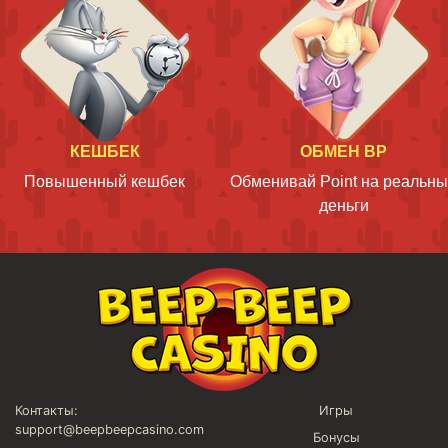
КЕШБЕК
ОБМЕН BP
Повышенный кешбек
Обменивай Point на реальн
деньги
Контакты:
Игры
support@beepbeepcasino.com
Бонусы