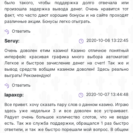
было такого, чтобы поддержка долго отвечала или
произошла задержка вывода денег. Очень нравится тот
факт, что часто дают хорошие бонусы и на сайте проходят
различные акции. Бонусы легко отыграть.
Ответить
Seruy:
2020-10-06 13:22:45
Очень доволен етим казино! Казино отличное понятный
интерфейс красивая графика много выбора автоматов!
Легкое и быстрое зачисление денег на счет! Так же и
вывод средств вобщем казином доволен! Здесь реально
выграть! Рекомендую!
Ответить
lapaxcp:
2020-10-07 13:44:48
Все привет. хочу сказать пару слов о данном казино. Играю
здесь уже недельки 3 и все доволен все устраивает.
Радует очень большое количество слотов, что не везде
есть. Так же служба поддержки, обращался 1 раз быстро
ответили, и так же быстро порешали мой вопрос. В общем